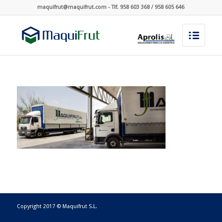
maquifrut@maquifrut.com - Tlf. 958 603 368 / 958 605 646
Copyright 2017 © Maquifrut S.L.