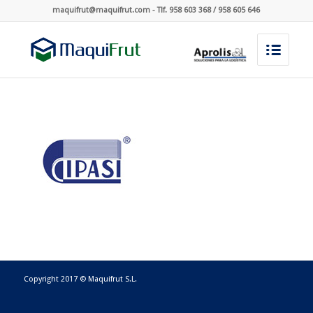
maquifrut@maquifrut.com - Tlf. 958 603 368 / 958 605 646
Copyright 2017 © Maquifrut S.L.