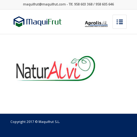
maquifrut@maquifrut.com - Tlf. 958 603 368 / 958 605 646
Copyright 2017 © Maquifrut S.L.